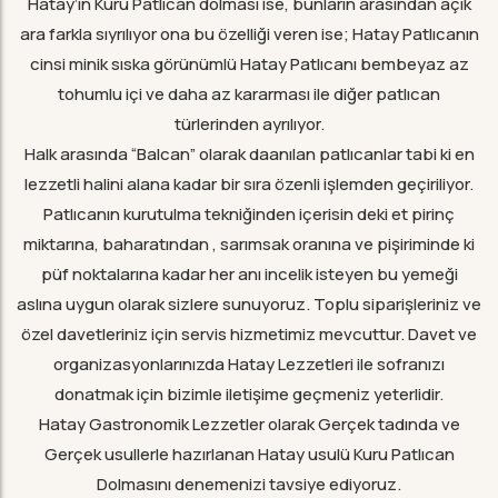
Hatay’ın Kuru Patlıcan dolması ise, bunların arasından açık
ara farkla sıyrılıyor ona bu özelliği veren ise; Hatay Patlıcanın
cinsi minik sıska görünümlü Hatay Patlıcanı bembeyaz az
tohumlu içi ve daha az kararması ile diğer patlıcan
türlerinden ayrılıyor.
Halk arasında “Balcan” olarak daanılan patlıcanlar tabi ki en
lezzetli halini alana kadar bir sıra özenli işlemden geçiriliyor.
Patlıcanın kurutulma tekniğinden içerisin deki et pirinç
miktarına, baharatından , sarımsak oranına ve pişiriminde ki
püf noktalarına kadar her anı incelik isteyen bu yemeği
aslına uygun olarak sizlere sunuyoruz. Toplu siparişleriniz ve
özel davetleriniz için servis hizmetimiz mevcuttur. Davet ve
organizasyonlarınızda Hatay Lezzetleri ile sofranızı
donatmak için bizimle iletişime geçmeniz yeterlidir.
Hatay Gastronomik Lezzetler olarak Gerçek tadında ve
Gerçek usullerle hazırlanan Hatay usulü Kuru Patlıcan
Dolmasını denemenizi tavsiye ediyoruz.